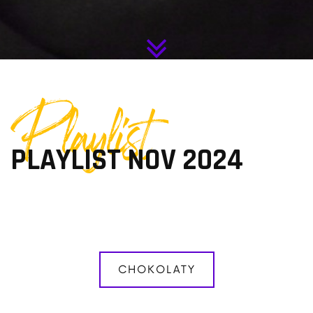
Playlist
PLAYLIST NOV 2024
CHOKOLATY