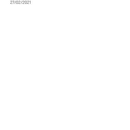
27/02/2021
1Click Curso 0800
PROF. CHOKOLATY