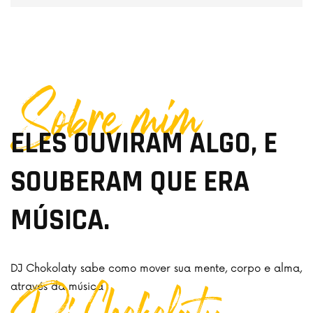
Sobre mim
ELES OUVIRAM ALGO, E
SOUBERAM QUE ERA
MÚSICA.
DJ Chokolaty sabe como mover sua mente, corpo e alma,
através da música