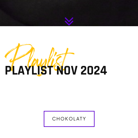
Playlist
PLAYLIST NOV 2024
CHOKOLATY