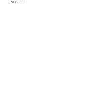
27/02/2021
1Click Curso 0800
PROF. CHOKOLATY