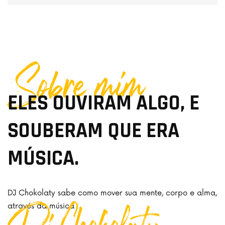
Sobre mim
ELES OUVIRAM ALGO, E
SOUBERAM QUE ERA
MÚSICA.
DJ Chokolaty sabe como mover sua mente, corpo e alma,
através da música